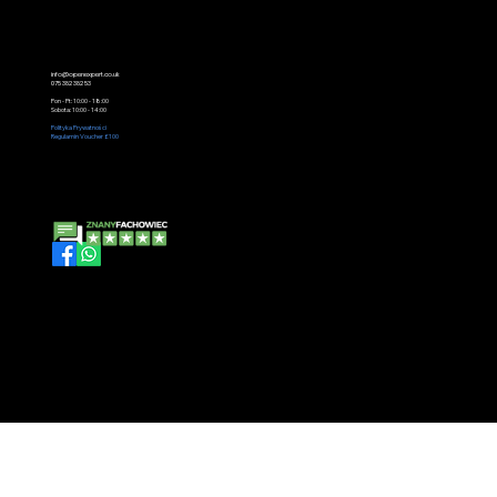
Company No 10717596
FCA No 789828
ICO No ZA423820
KONTAKT
info@openexpert.co.uk
075 382 382 53
Pon - Pt: 10:00 - 18:00
Sobota: 10:00 - 14:00
Polityka Prywatności
Regulamin Voucher £100
Śledź nas
Open Expert Ltd is Appointed Representative at Polish Brokers Ltd - Financial Conduct Authority No
789828. Registered in England and Wales with company number 10717596. Head office: Blenheim Court, Consulting
Networks, Suite G01, Peppercorn Close, Peterborough PE1 2DU.
Polish Brokers Ltd is authorised and regulated by the Financial Conduct Authority No. 841246
© 2035 Open Expert Ltd. Made with
Wix Studio™